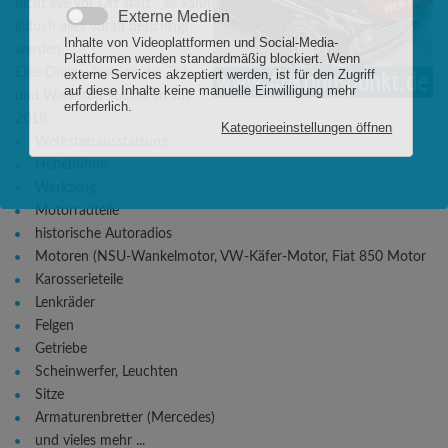
nicht live vor Ort statt - es kann
jedoch alles vorab besichtigt
werden.
Eine Online-Auktion der Teile
und Werkstatt startet im Juli
2018.
Werkstattausstattung
Hebebühne
Werkzeug
Motorradteile
historische Autoradios
Motoren (NSU-Wankelmotor, VW-Käfer-Motor, Fiat 850 Motor
Karosserieteile
Lenkräder
Felgen
Getriebe
Scheinwerfer, Leuchten
Sitze
Armaturenbretter (Mercedes)
und vieles mehr ...