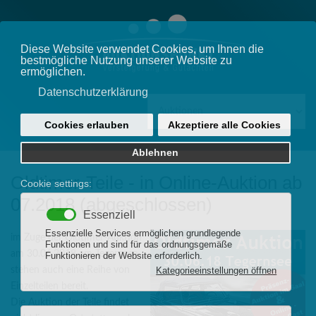
Oldtimer-Teile - in Online-Auktion ab
07.2018 (abgeschlossen)
im Zuge der Oldtimer-Auktion
am 30.06.2018 am Tegernsee
stehen auch eine Reihe von
Einzelteilen bereit.
Die Auktion der Teile findet