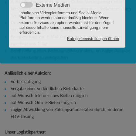
Abhängig von der Auktion auch Online-Versteigerung ("stille"
Versteigerung) oder Live-Online-Versteigerung - Sie können dann
live am Bildschirm mitbieten
Download des Auktionskataloges. Abhängig von der
Versteigerung auch als Printprodukt
Beantwortung von E-Mail Anfragen zu einzelnen Positionen
innerhalb von 1 Tag
Bereitstellung eines Bieteranmeldeformulars, um zügige Ausgabe
der Bieterkarte zu ermöglichen
Anlässlich einer Auktion:
Vorbesichtigung
Vergabe einer verbindlichen Bieterkarte
auf Wunsch telefonisches Bieten möglich
auf Wunsch Online-Bieten möglich
zügige Abwicklung von Zahlungsmodalitäten durch moderne
EDV-Lösung
Unser Logistikpartner: