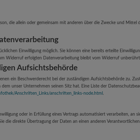
 Person, die allein oder gemeinsam mit anderen über die Zwecke und Mitte
Datenverarbeitung
klichen Einwilligung möglich. Sie können eine bereits erteilte Einwilligun
 zum Widerruf erfolgten Datenverarbeitung bleibt vom Widerruf unberührt
digen Aufsichtsbehörde
ffenen ein Beschwerderecht bei der zuständigen Aufsichtsbehörde zu. Zus
in dem unser Unternehmen seinen Sitz hat. Eine Liste der Datenschutzb
fothek/Anschriften_Links/anschriften_links-node.html
.
willigung oder in Erfüllung eines Vertrags automatisiert verarbeiten, an s
e die direkte Übertragung der Daten an einen anderen Verantwortlichen v