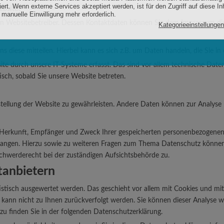
ebsite?
den Websitebetreiber. Dessen Kontaktdaten können Sie dem Impressum d
 diese mitteilen. Hierbei kann es sich z.B. um Daten handeln, die Sie in
durch unsere IT-Systeme erfasst. Das sind vor allem technische Daten (
isch, sobald Sie unsere Website betreten.
itstellung der Website zu gewährleisten. Andere Daten können zur Analys
r Herkunft, Empfänger und Zweck Ihrer gespeicherten personenbezogenen
rlangen. Hierzu sowie zu weiteren Fragen zum Thema Datenschutz können
chwerderecht bei der zuständigen Aufsichtsbehörde zu.
tanbietern
istisch ausgewertet werden. Das geschieht vor allem mit Cookies und m
n kann nicht zu Ihnen zurückverfolgt werden. Sie können dieser Analyse 
azu finden Sie in der folgenden Datenschutzerklärung.