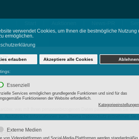
Start
Auktionen
News-PR
Ser
ng
darüber, was mit Ihren personenbezogenen Daten passiert, wenn Sie uns
nnen. Ausführliche Informationen zum Thema Datenschutz entnehmen Sie u
site