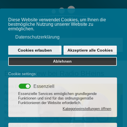
Ein Interview bei Radio BHeins
Frank Ehlert von
Auktionspunkt war
zu Gast beim
Potsdamer
Radiosender
BHeins und sprach
im Studio mit