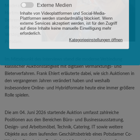
Moderator
Hartmut
Behrenwald über
die bevorstehende
Versteigerung in
Potsdam.
Im Mittelpunkt des Interviews stand die moderne Verbindung
klassischer Auktionstätigkeit mit digitalen Vermarktungs- und
Bieterverfahren. Frank Ehlert erläuterte dabei, wie sich Auktionen in
den vergangenen Jahren verändert haben und weshalb
insbesondere Online- und Hybridformate heute eine immer größere
Rolle spielen.
Die am 04. Juni 2026 startende Auktion umfasst zahlreiche
Positionen aus den Bereichen Büro- und Businessausstattung,
Design- und Arbeitsmöbel, Technik, Catering, IT sowie weitere
Objekte aus dem laufenden Geschäftsbetrieb eines Potsdamer Co-