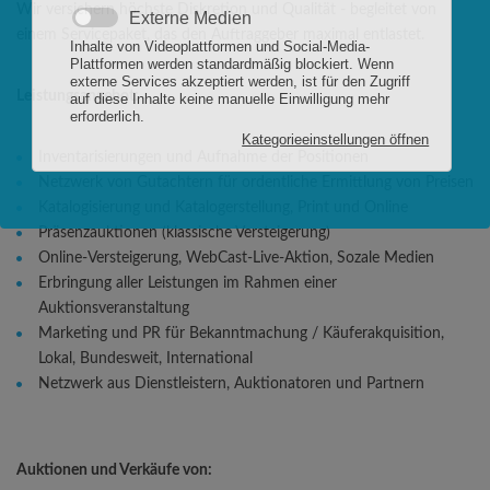
Wir versichern höchste Diskretion und Qualität - begleitet von
einem Servicepaket, das den Auftraggeber maximal entlastet.
Leistungsangebot:
Inventarisierungen und Aufnahme der Positionen
Netzwerk von Gutachtern für ordentliche Ermittlung von Preisen
Katalogisierung und Katalogerstellung, Print und Online
Präsenzauktionen (klassische Versteigerung)
Online-Versteigerung, WebCast-Live-Aktion, Sozale Medien
Erbringung aller Leistungen im Rahmen einer
Auktionsveranstaltung
Marketing und PR für Bekanntmachung / Käuferakquisition,
Lokal, Bundesweit, International
Netzwerk aus Dienstleistern, Auktionatoren und Partnern
Auktionen und Verkäufe von: