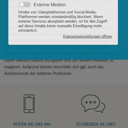
Auktionskatalog. Hier finden Sie alle Positionen, die zum Aufruf
kommen.
Durch Klick auf das jeweilige Foto erhalten Sie weitere
Informationen und Bilder. Sie finden zudem den Zeitpunkt des
Auktionsendes, Startpreis und bereits abgegebene Gebote. Unter
"Gebotsabgabe" können Sie hier Ihr Maximalgebot eingeben. Sollte
kurz vor Ende ein Gebot abgegeben werden, verlängert sich
Zeitraum um jeweils 2 Minuten, so dass Sie jederzeit die Möglichkeit
haben weitere Gebote abzugeben und auf andere Mitbieter zu
reagieren. Aufgrund dessen verschiebt sich ggf. auch das
Auktionsende der weiteren Positionen.
RUFEN SIE UNS AN!
SCHREIBEN SIE UNS!