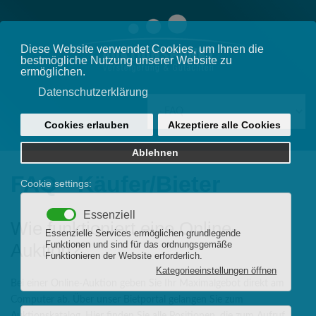
FAQ - Käufer/Bieter
Wie funktioniert eine Online-
Auktion?
Bei einer Online-Auktion geben Sie Ihr Maximalgebot direkt am
Computer ab. Über unser Bietportal gelangen Sie zum