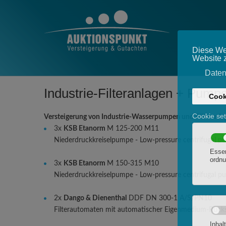
Industrie-Filteranlagen + Pump
Versteigerung von Industrie-Wasserpumpen und Filteranla
3x
KSB Etanorm
M 125-200 M11
Niederdruckkreiselpumpe - Low-pressure centrifugal 
3x
KSB Etanorm
M 150-315 M10
Niederdruckkreiselpumpe - Low-pressure centrifugal 
2x
Dango & Dienenthal
DDF DN 300-1 A/S/PN10
Filterautomaten mit automatischer Eigenmedium-Rück