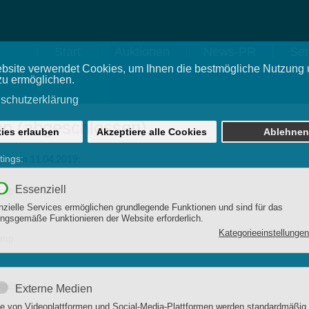
Start
Auktionen
News-PR
Ser
en (abgeschlossen)
gen am 11.04.2019:
pump
pump
spülung.