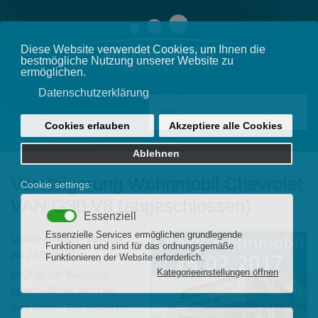
Versteigerung Wohnmobil Chevrolet
VAN G30 V8 (abgeschlossen)
Online-Auktion - Zuschlag
am 26.02.2017
Im Zuge der Räumung
eines Geländes steht ein
dort längere Zeit gelagertes