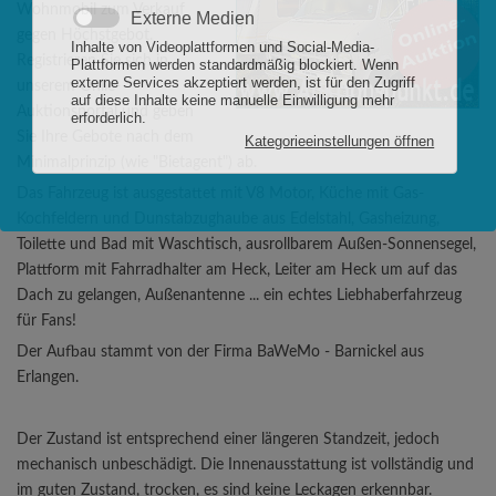
Wohnmobil zum Verkauf
gegen Höchstgebot.
Registrieren Sie sich in
unserem Onlie-
Auktionsportal und geben
Sie Ihre Gebote nach dem
Minimalprinzip (wie "Bietagent") ab.
Das Fahrzeug ist ausgestattet mit V8 Motor, Küche mit Gas-
Kochfeldern und Dunstabzughaube aus Edelstahl, Gasheizung,
Toilette und Bad mit Waschtisch, ausrollbarem Außen-Sonnensegel,
Plattform mit Fahrradhalter am Heck, Leiter am Heck um auf das
Dach zu gelangen, Außenantenne ... ein echtes Liebhaberfahrzeug
für Fans!
Der Aufbau stammt von der Firma BaWeMo - Barnickel aus
Erlangen.
Der Zustand ist entsprechend einer längeren Standzeit, jedoch
mechanisch unbeschädigt. Die Innenausstattung ist vollständig und
im guten Zustand, trocken, es sind keine Leckagen erkennbar.